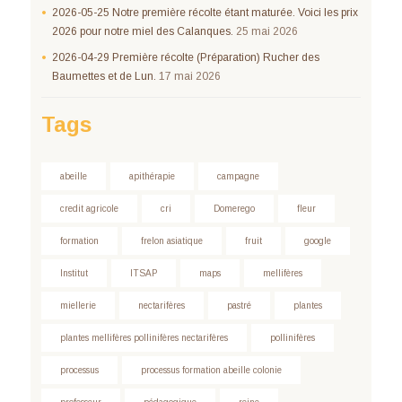
2026-05-25 Notre première récolte étant maturée. Voici les prix
2026 pour notre miel des Calanques.
25 mai 2026
2026-04-29 Première récolte (Préparation) Rucher des
Baumettes et de Lun.
17 mai 2026
Tags
abeille
apithérapie
campagne
credit agricole
cri
Domerego
fleur
formation
frelon asiatique
fruit
google
Institut
ITSAP
maps
mellifères
miellerie
nectarifères
pastré
plantes
plantes mellifères pollinifères nectarifères
pollinifères
processus
processus formation abeille colonie