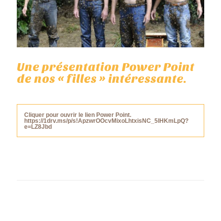
Une présentation Power Point
de nos « filles » intéressante.
Cliquer pour ouvrir le lien Power Point.
https://1drv.ms/p/s!ApzwrOOcvMixoLhtxisNC_5lHKmLpQ?
e=LZ8Jbd