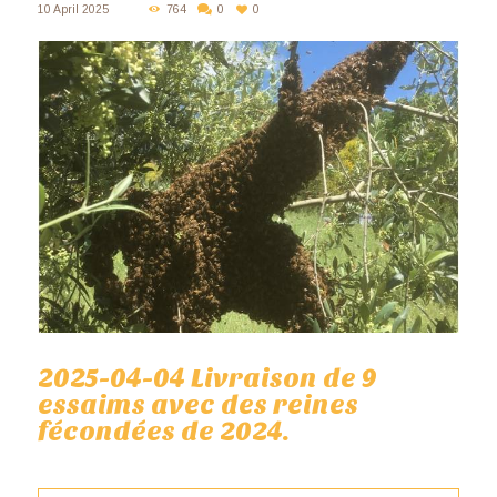
10 April 2025
764
0
0
2025-04-04 Livraison de 9
essaims avec des reines
fécondées de 2024.