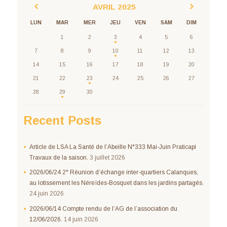
AVRIL
2025
LUN
MAR
MER
JEU
VEN
SAM
DIM
1
2
3
4
5
6
7
8
9
10
11
12
13
14
15
16
17
18
19
20
21
22
23
24
25
26
27
28
29
30
Recent Posts
Article de LSA La Santé de l’Abeille N°333 Mai-Juin Praticapi
Travaux de la saison.
3 juillet 2026
2026/06/24 2° Réunion d’échange inter-quartiers Calanques,
au lotissement les Néreïdes-Bosquet dans les jardins partagés.
24 juin 2026
2026/06/14 Compte rendu de l’AG de l’association du
12/06/2026.
14 juin 2026