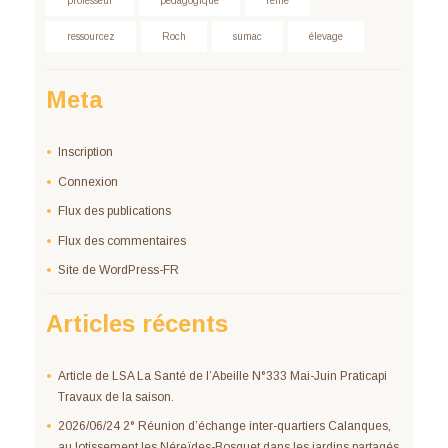
professeur
pédagogique
reine
ressourcez
Roch
sumac
élevage
Meta
Inscription
Connexion
Flux des publications
Flux des commentaires
Site de WordPress-FR
Articles récents
Article de LSA La Santé de l’Abeille N°333 Mai-Juin Praticapi
Travaux de la saison.
2026/06/24 2° Réunion d’échange inter-quartiers Calanques,
au lotissement les Néreïdes-Bosquet dans les jardins partagés.