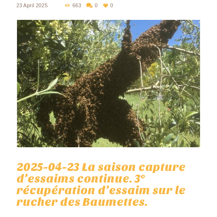
23 April 2025
663
0
0
2025-04-23 La saison capture
d’essaims continue. 3°
récupération d’essaim sur le
rucher des Baumettes.