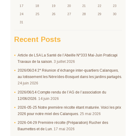
17
18
19
20
21
22
23
24
25
26
27
28
29
30
31
Recent Posts
Article de LSA La Santé de l’Abeille N°333 Mai-Juin Praticapi
Travaux de la saison.
3 juillet 2026
2026/06/24 2° Réunion d’échange inter-quartiers Calanques,
au lotissement les Néreïdes-Bosquet dans les jardins partagés.
24 juin 2026
2026/06/14 Compte rendu de l’AG de l’association du
12/06/2026.
14 juin 2026
2026-05-25 Notre première récolte étant maturée. Voici les prix
2026 pour notre miel des Calanques.
25 mai 2026
2026-04-29 Première récolte (Préparation) Rucher des
Baumettes et de Lun.
17 mai 2026