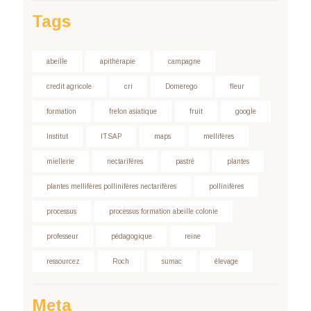
Tags
abeille
apithérapie
campagne
credit agricole
cri
Domerego
fleur
formation
frelon asiatique
fruit
google
Institut
ITSAP
maps
mellifères
miellerie
nectarifères
pastré
plantes
plantes mellifères pollinifères nectarifères
pollinifères
processus
processus formation abeille colonie
professeur
pédagogique
reine
ressourcez
Roch
sumac
élevage
Meta