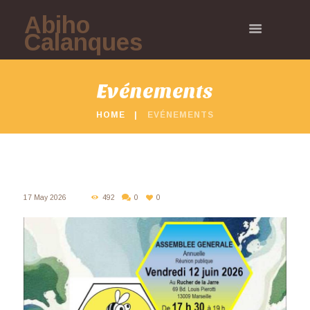
Abiho
Calanques
Evénements
HOME
EVÉNEMENTS
17 May 2026
492
0
0