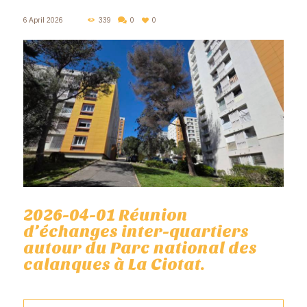
6 April 2026
339
0
0
2026-04-01 Réunion
d’échanges inter-quartiers
autour du Parc national des
calanques à La Ciotat.