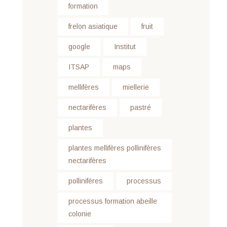
formation
frelon asiatique
fruit
google
Institut
ITSAP
maps
mellifères
miellerie
nectarifères
pastré
plantes
plantes mellifères pollinifères
nectarifères
pollinifères
processus
processus formation abeille
colonie