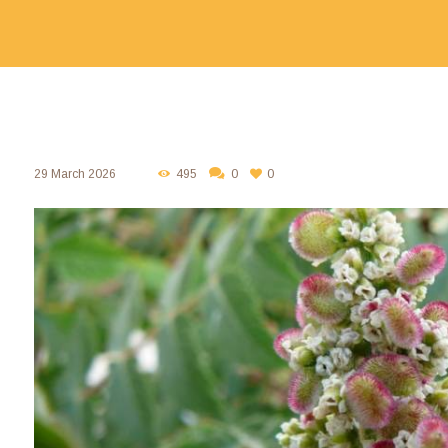
29 March 2026
495
0
0