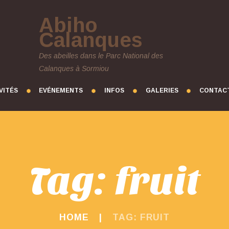
Abiho
Calanques
Des abeilles dans le Parc National des
Calanques à Sormiou
VITÉS
EVÉNEMENTS
INFOS
GALERIES
CONTAC
Tag: fruit
HOME
TAG: FRUIT