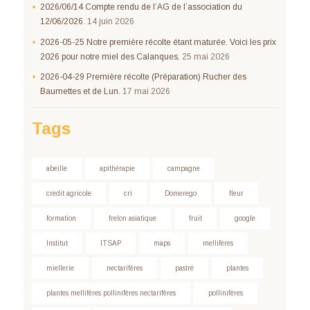
2026/06/14 Compte rendu de l’AG de l’association du
12/06/2026.
14 juin 2026
2026-05-25 Notre première récolte étant maturée. Voici les prix
2026 pour notre miel des Calanques.
25 mai 2026
2026-04-29 Première récolte (Préparation) Rucher des
Baumettes et de Lun.
17 mai 2026
Tags
abeille
apithérapie
campagne
credit agricole
cri
Domerego
fleur
formation
frelon asiatique
fruit
google
Institut
ITSAP
maps
mellifères
miellerie
nectarifères
pastré
plantes
plantes mellifères pollinifères nectarifères
pollinifères