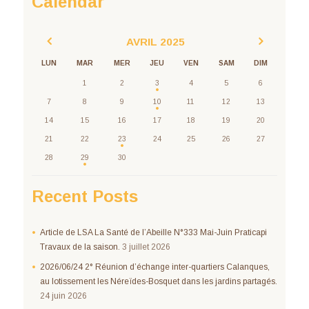
Calendar
AVRIL
2025
LUN
MAR
MER
JEU
VEN
SAM
DIM
1
2
3
4
5
6
7
8
9
10
11
12
13
14
15
16
17
18
19
20
21
22
23
24
25
26
27
28
29
30
Recent Posts
Article de LSA La Santé de l’Abeille N°333 Mai-Juin Praticapi
Travaux de la saison.
3 juillet 2026
2026/06/24 2° Réunion d’échange inter-quartiers Calanques,
au lotissement les Néreïdes-Bosquet dans les jardins partagés.
24 juin 2026