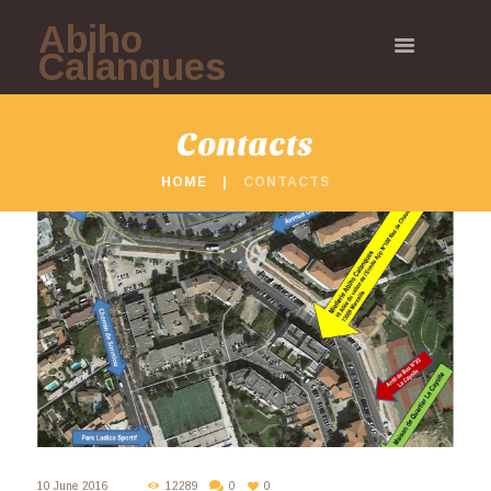
Abiho
Calanques
Contacts
HOME
CONTACTS
10 June 2016
12289
0
0