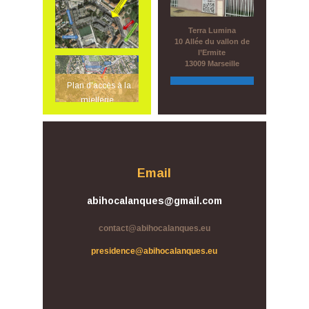
Terra Lumina
10 Allée du vallon de
l’Ermite
13009 Marseille
Plan d'accès à la
miellerie
Email
abihocalanques@gmail.com
contact@abihocalanques.eu
presidence@abihocalanques.eu