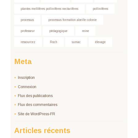
plantes mellifères pollinifères nectarifères
pollinifères
processus
processus formation abeille colonie
professeur
pédagogique
reine
ressourcez
Roch
sumac
élevage
Meta
Inscription
Connexion
Flux des publications
Flux des commentaires
Site de WordPress-FR
Articles récents