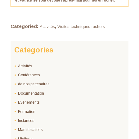
et Patrick se sont dévoué l’après-midi pour les enrucher.
Categoried:
,
Activités
Visites techniques ruchers
Categories
Activités
Conférences
de nos partenaires
Documentation
Evénements
Formation
Instances
Manifestations
Miellerie