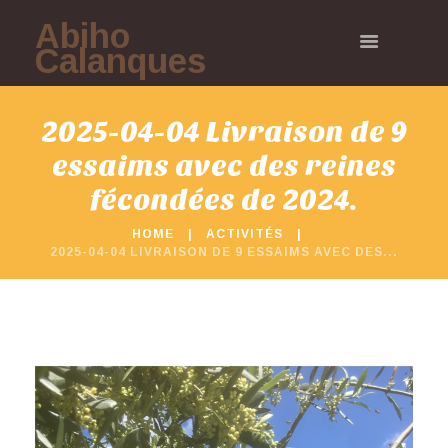
Abiho
Calanques
2025-04-04 Livraison de 9
essaims avec des reines
fécondées de 2024.
HOME
ACTIVITÉS
2025-04-04 LIVRAISON DE 9 ESSAIMS AVEC DES...