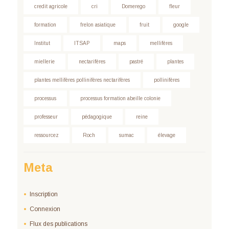
credit agricole
cri
Domerego
fleur
formation
frelon asiatique
fruit
google
Institut
ITSAP
maps
mellifères
miellerie
nectarifères
pastré
plantes
plantes mellifères pollinifères nectarifères
pollinifères
processus
processus formation abeille colonie
professeur
pédagogique
reine
ressourcez
Roch
sumac
élevage
Meta
Inscription
Connexion
Flux des publications