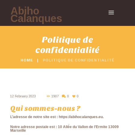
Abiho
Calanques
Politique de
confidentialité
HOME
POLITIQUE DE CONFIDENTIALITÉ
12 February 2023
1907
0
0
Qui sommes-nous ?
L’adresse de notre site est : https://abihocalanques.eu.
Notre adresse postale est : 10 Allée du Vallon de l’Ermite 13009
Marseille