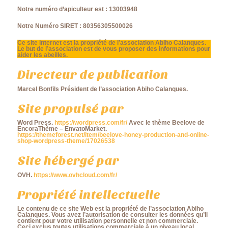
Notre numéro d’apiculteur est : 13003948
Notre Numéro SIRET : 80356305500026
Ce site internet est la propriété de l’association Abiho Calanques.
Le but de l’association est de vous proposer des informations pour
aider les abeilles.
Directeur de publication
Marcel Bonfils Président de l’association Abiho Calanques.
Site propulsé par
Word Press.
https://wordpress.com/fr/
Avec le thème Beelove de
EncoraThème – EnvatoMarket.
https://themeforest.net/item/beelove-honey-production-and-online-
shop-wordpress-theme/17026538
Site hébergé par
OVH.
https://www.ovhcloud.com/fr/
Propriété intellectuelle
Le contenu de ce site Web est la propriété de l’association Abiho
Calanques. Vous avez l’autorisation de consulter les données qu’il
contient pour votre utilisation personnelle et non commerciale.
Ceci exclus toutes utilisations commerciale à un niveau local