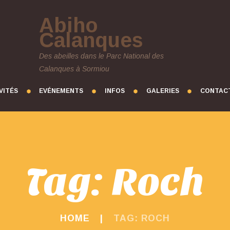
Abiho
Calanques
Des abeilles dans le Parc National des
Calanques à Sormiou
VITÉS
EVÉNEMENTS
INFOS
GALERIES
CONTAC
Tag: Roch
HOME
TAG: ROCH