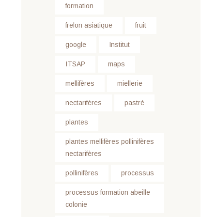
formation
frelon asiatique
fruit
google
Institut
ITSAP
maps
mellifères
miellerie
nectarifères
pastré
plantes
plantes mellifères pollinifères
nectarifères
pollinifères
processus
processus formation abeille
colonie