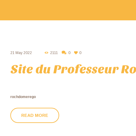
21 May 2022
2111
0
0
Site du Professeur 
rochdomerego
READ MORE