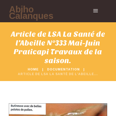
Abiho
Calanques
Article de LSA La Santé de
l’Abeille N°333 Mai-Juin
Praticapi Travaux de la
saison.
HOME
DOCUMENTATION
ARTICLE DE LSA LA SANTÉ DE L’ABEILLE...