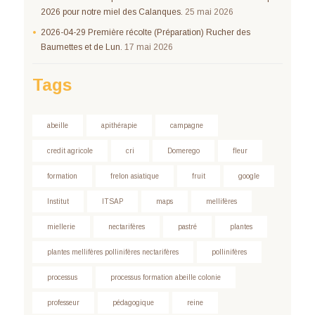
2026 pour notre miel des Calanques.
25 mai 2026
2026-04-29 Première récolte (Préparation) Rucher des
Baumettes et de Lun.
17 mai 2026
Tags
abeille
apithérapie
campagne
credit agricole
cri
Domerego
fleur
formation
frelon asiatique
fruit
google
Institut
ITSAP
maps
mellifères
miellerie
nectarifères
pastré
plantes
plantes mellifères pollinifères nectarifères
pollinifères
processus
processus formation abeille colonie
professeur
pédagogique
reine