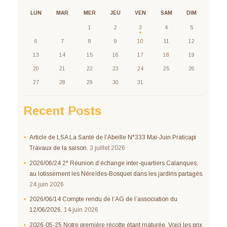
LUN
MAR
MER
JEU
VEN
SAM
DIM
1
2
3
4
5
6
7
8
9
10
11
12
13
14
15
16
17
18
19
20
21
22
23
24
25
26
27
28
29
30
31
Recent Posts
Article de LSA La Santé de l’Abeille N°333 Mai-Juin Praticapi
Travaux de la saison.
3 juillet 2026
2026/06/24 2° Réunion d’échange inter-quartiers Calanques,
au lotissement les Néreïdes-Bosquet dans les jardins partagés.
24 juin 2026
2026/06/14 Compte rendu de l’AG de l’association du
12/06/2026.
14 juin 2026
2026-05-25 Notre première récolte étant maturée. Voici les prix