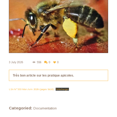
3 July 2026
556
0
0
Très bon article sur les pratique apicoles.
LSA N°333 Mai-Juin 2026-(pages 5à18)
Télécharger
Categoried:
Documentation