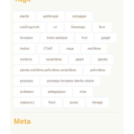
abeille
apithérapie
campagne
credit agricole
cri
Domerego
fleur
formation
frelon asiatique
fruit
google
Institut
ITSAP
maps
mellifères
miellerie
nectarifères
pastré
plantes
plantes mellifères pollinifères nectarifères
pollinifères
processus
processus formation abeille colonie
professeur
pédagogique
reine
ressourcez
Roch
sumac
élevage
Meta