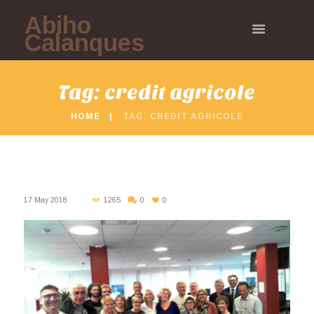
Abiho
Calanques
Tag: credit agricole
HOME
TAG: CREDIT AGRICOLE
17 May 2018
1265
0
0