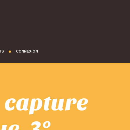
TS
CONNEXION
n capture
e. 3°