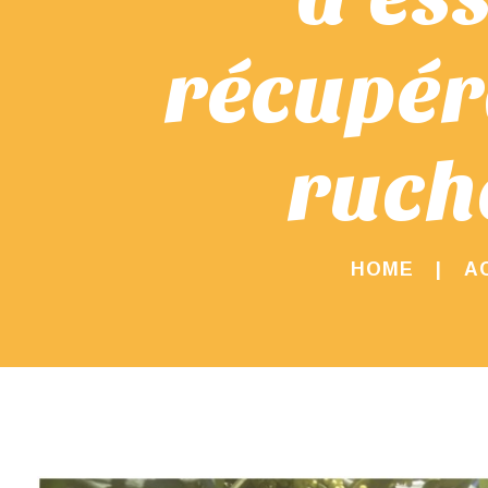
récupér
ruch
HOME
A