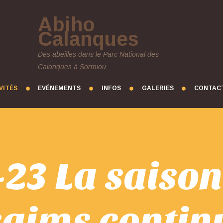
Abiho
Calanques
Des abeilles dans le Parc National des
Calanques à Sormiou
VITÉS
EVÉNEMENTS
INFOS
GALERIES
CONTAC
23 La saiso
saims continu