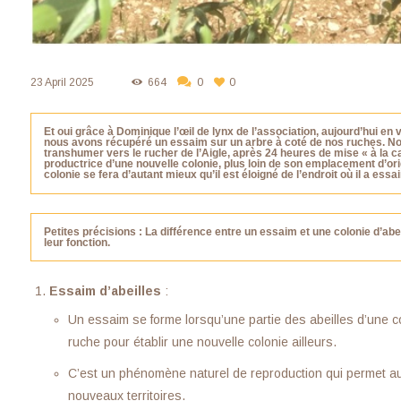
23 April 2025
664
0
0
Et oui grâce à Dominique l’œil de lynx de l’association, aujourd’hui en
nous avons récupéré un essaim sur un arbre à coté de nos ruches. Nous
transhumer vers le rucher de l’Aigle, après 24 heures de mise « à la ca
productrice d’une nouvelle colonie, plus loin de son emplacement d’orig
colonie se fera d’autant mieux qu’il est éloigné de l’endroit où il a essa
Petites précisions : La différence entre un essaim et une colonie d’abe
leur fonction.
Essaim d’abeilles
:
Un essaim se forme lorsqu’une partie des abeilles d’une col
ruche pour établir une nouvelle colonie ailleurs.
C’est un phénomène naturel de reproduction qui permet aux 
nouveaux territoires.