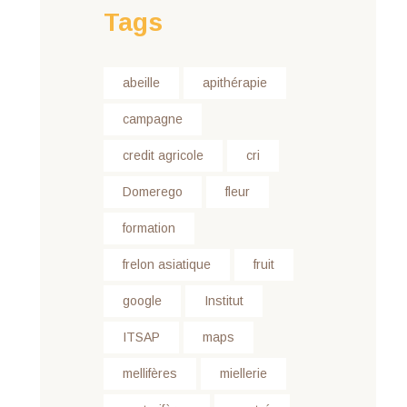
Tags
abeille
apithérapie
campagne
credit agricole
cri
Domerego
fleur
formation
frelon asiatique
fruit
google
Institut
ITSAP
maps
mellifères
miellerie