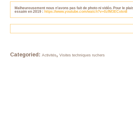
Malheureusement nous n’avons pas fait de photo ni vidéo. Pour le plais
essaim en 2019 :
https://www.youtube.com/watch?v=0zfM3ECxkn8
Categoried:
,
Activités
Visites techniques ruchers