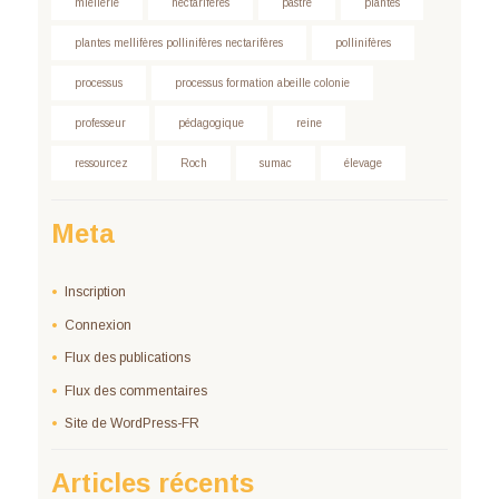
miellerie
nectarifères
pastré
plantes
plantes mellifères pollinifères nectarifères
pollinifères
processus
processus formation abeille colonie
professeur
pédagogique
reine
ressourcez
Roch
sumac
élevage
Meta
Inscription
Connexion
Flux des publications
Flux des commentaires
Site de WordPress-FR
Articles récents