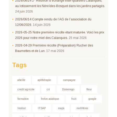
2026/06/24 2° Réunion d’échange inter-quartiers Calanques,
au lotissement les Néreïdes-Bosquet dans les jardins partagés.
24 juin 2026
2026/06/14 Compte rendu de l’AG de l’association du
12/06/2026.
14 juin 2026
2026-05-25 Notre première récolte étant maturée. Voici les prix
2026 pour notre miel des Calanques.
25 mai 2026
2026-04-29 Première récolte (Préparation) Rucher des
Baumettes et de Lun.
17 mai 2026
Tags
abeille
apithérapie
campagne
credit agricole
cri
Domerego
fleur
formation
frelon asiatique
fruit
google
Institut
ITSAP
maps
mellifères