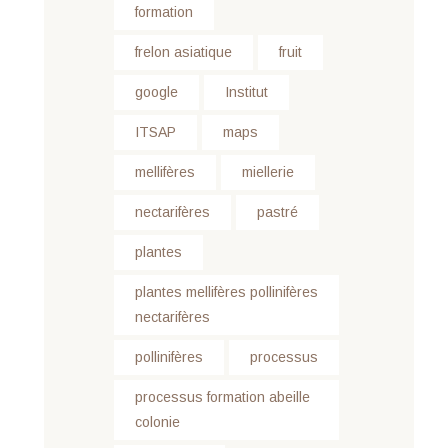
formation
frelon asiatique
fruit
google
Institut
ITSAP
maps
mellifères
miellerie
nectarifères
pastré
plantes
plantes mellifères pollinifères
nectarifères
pollinifères
processus
processus formation abeille
colonie