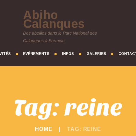
Abiho
Calanques
Des abeilles dans le Parc National des
Calanques à Sormiou
VITÉS
EVÉNEMENTS
INFOS
GALERIES
CONTAC
Tag: reine
HOME
TAG: REINE