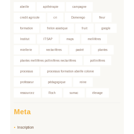
abeille
apithérapie
campagne
credit agricole
cri
Domerego
fleur
formation
frelon asiatique
fruit
google
Institut
ITSAP
maps
mellifères
miellerie
nectarifères
pastré
plantes
plantes mellifères pollinifères nectarifères
pollinifères
processus
processus formation abeille colonie
professeur
pédagogique
reine
ressourcez
Roch
sumac
élevage
Meta
Inscription