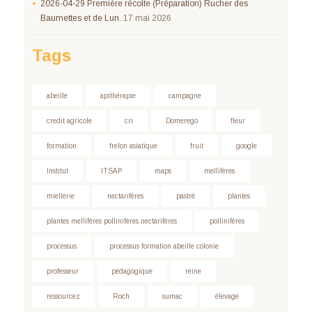
2026-04-29 Première récolte (Préparation) Rucher des
Baumettes et de Lun.
17 mai 2026
Tags
abeille
apithérapie
campagne
credit agricole
cri
Domerego
fleur
formation
frelon asiatique
fruit
google
Institut
ITSAP
maps
mellifères
miellerie
nectarifères
pastré
plantes
plantes mellifères pollinifères nectarifères
pollinifères
processus
processus formation abeille colonie
professeur
pédagogique
reine
ressourcez
Roch
sumac
élevage