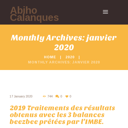
Abiho
Calanques
Monthly Archives: janvier
2020
HOME
2020
MONTHLY ARCHIVES: JANVIER 2020
17 January 2020
744
0
0
2019 Traitements des résultats
obtenus avec les 3 balances
beezbee prêtées par l’IMBE.