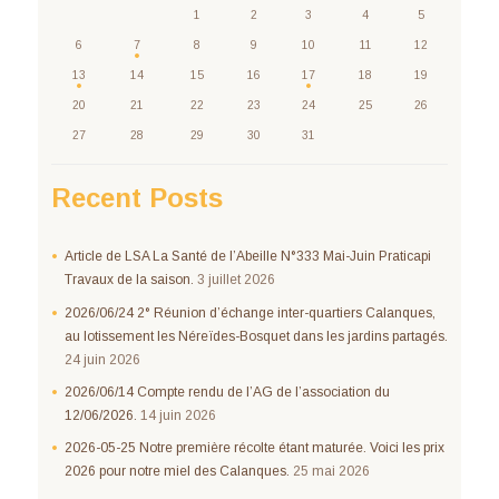
1
2
3
4
5
6
7
8
9
10
11
12
13
14
15
16
17
18
19
20
21
22
23
24
25
26
27
28
29
30
31
Recent Posts
Article de LSA La Santé de l’Abeille N°333 Mai-Juin Praticapi
Travaux de la saison.
3 juillet 2026
2026/06/24 2° Réunion d’échange inter-quartiers Calanques,
au lotissement les Néreïdes-Bosquet dans les jardins partagés.
24 juin 2026
2026/06/14 Compte rendu de l’AG de l’association du
12/06/2026.
14 juin 2026
2026-05-25 Notre première récolte étant maturée. Voici les prix
2026 pour notre miel des Calanques.
25 mai 2026