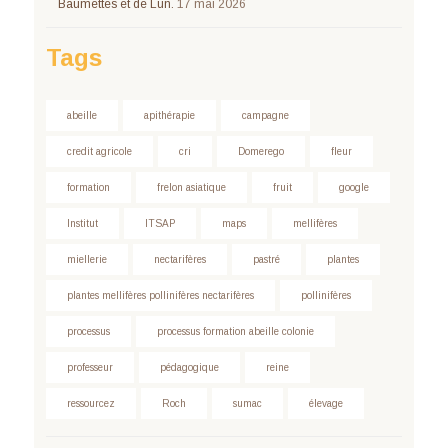
Baumettes et de Lun.
17 mai 2026
Tags
abeille
apithérapie
campagne
credit agricole
cri
Domerego
fleur
formation
frelon asiatique
fruit
google
Institut
ITSAP
maps
mellifères
miellerie
nectarifères
pastré
plantes
plantes mellifères pollinifères nectarifères
pollinifères
processus
processus formation abeille colonie
professeur
pédagogique
reine
ressourcez
Roch
sumac
élevage