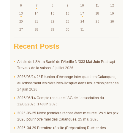
6
7
8
9
10
11
12
13
14
15
16
17
18
19
20
21
22
23
24
25
26
27
28
29
30
31
Recent Posts
Article de LSA La Santé de l’Abeille N°333 Mai-Juin Praticapi
Travaux de la saison.
3 juillet 2026
2026/06/24 2° Réunion d’échange inter-quartiers Calanques,
au lotissement les Néreïdes-Bosquet dans les jardins partagés.
24 juin 2026
2026/06/14 Compte rendu de l’AG de l’association du
12/06/2026.
14 juin 2026
2026-05-25 Notre première récolte étant maturée. Voici les prix
2026 pour notre miel des Calanques.
25 mai 2026
2026-04-29 Première récolte (Préparation) Rucher des