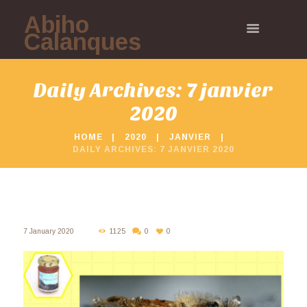
Abiho
Calanques
Daily Archives: 7 janvier
2020
HOME
2020
JANVIER
DAILY ARCHIVES: 7 JANVIER 2020
7 January 2020
1125
0
0