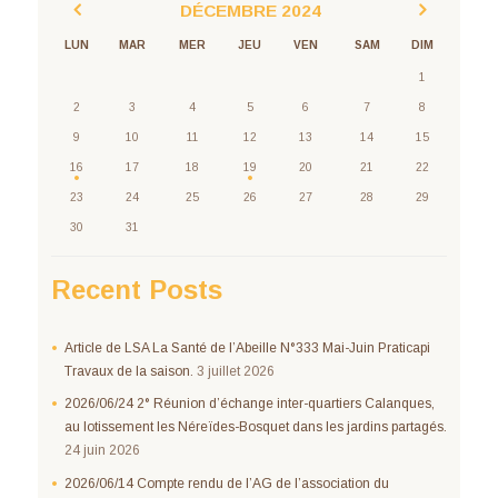
DÉCEMBRE
2024
LUN
MAR
MER
JEU
VEN
SAM
DIM
1
2
3
4
5
6
7
8
9
10
11
12
13
14
15
16
17
18
19
20
21
22
23
24
25
26
27
28
29
30
31
Recent Posts
Article de LSA La Santé de l’Abeille N°333 Mai-Juin Praticapi
Travaux de la saison.
3 juillet 2026
2026/06/24 2° Réunion d’échange inter-quartiers Calanques,
au lotissement les Néreïdes-Bosquet dans les jardins partagés.
24 juin 2026
2026/06/14 Compte rendu de l’AG de l’association du