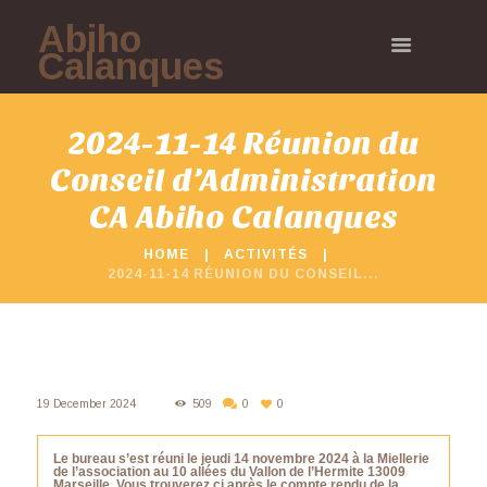
Abiho
Calanques
2024-11-14 Réunion du
Conseil d’Administration
CA Abiho Calanques
HOME
ACTIVITÉS
2024-11-14 RÉUNION DU CONSEIL...
19 December 2024
509
0
0
Le bureau s’est réuni le jeudi 14 novembre 2024 à la Miellerie
de l’association au 10 allées du Vallon de l’Hermite 13009
Marseille. Vous trouverez ci après le compte rendu de la