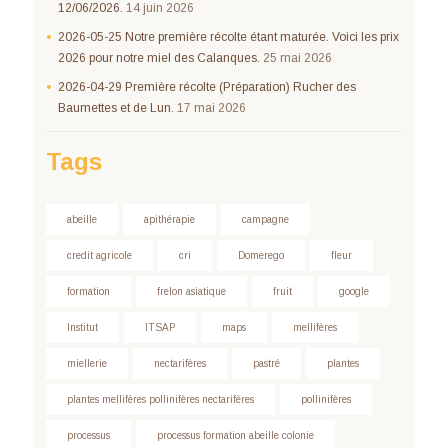
12/06/2026.
14 juin 2026
2026-05-25 Notre première récolte étant maturée. Voici les prix
2026 pour notre miel des Calanques.
25 mai 2026
2026-04-29 Première récolte (Préparation) Rucher des
Baumettes et de Lun.
17 mai 2026
Tags
abeille
apithérapie
campagne
credit agricole
cri
Domerego
fleur
formation
frelon asiatique
fruit
google
Institut
ITSAP
maps
mellifères
miellerie
nectarifères
pastré
plantes
plantes mellifères pollinifères nectarifères
pollinifères
processus
processus formation abeille colonie