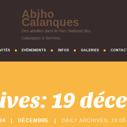
Abiho
Calanques
Des abeilles dans le Parc National des
Calanques à Sormiou
VITÉS
EVÉNEMENTS
INFOS
GALERIES
CONTAC
ives: 19 dé
24
DÉCEMBRE
DAILY ARCHIVES: 19 D