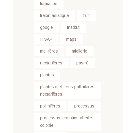
formation
frelon asiatique
fruit
google
Institut
ITSAP
maps
mellifères
miellerie
nectarifères
pastré
plantes
plantes mellifères pollinifères
nectarifères
pollinifères
processus
processus formation abeille
colonie