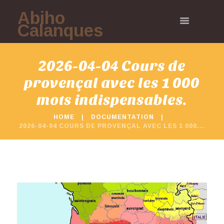
Abiho
Calanques
2026-04-04 Cours de
provençal avec les 1 000
mots indispensables.
HOME
DOCUMENTATION
2026-04-04 COURS DE PROVENÇAL AVEC LES 1 000...