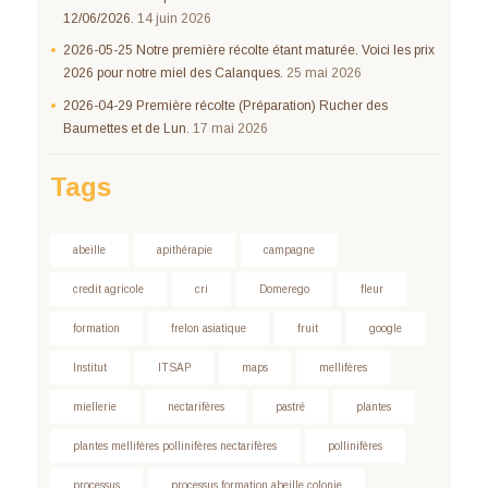
12/06/2026.
14 juin 2026
2026-05-25 Notre première récolte étant maturée. Voici les prix
2026 pour notre miel des Calanques.
25 mai 2026
2026-04-29 Première récolte (Préparation) Rucher des
Baumettes et de Lun.
17 mai 2026
Tags
abeille
apithérapie
campagne
credit agricole
cri
Domerego
fleur
formation
frelon asiatique
fruit
google
Institut
ITSAP
maps
mellifères
miellerie
nectarifères
pastré
plantes
plantes mellifères pollinifères nectarifères
pollinifères
processus
processus formation abeille colonie