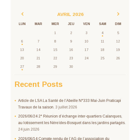
AVRIL
2026
LUN
MAR
MER
JEU
VEN
SAM
DIM
1
2
3
4
5
6
7
8
9
10
11
12
13
14
15
16
17
18
19
20
21
22
23
24
25
26
27
28
29
30
Recent Posts
Article de LSA La Santé de l’Abeille N°333 Mai-Juin Praticapi
Travaux de la saison.
3 juillet 2026
2026/06/24 2° Réunion d’échange inter-quartiers Calanques,
au lotissement les Néreïdes-Bosquet dans les jardins partagés.
24 juin 2026
2026/06/14 Compte rendu de l’AG de l’association du