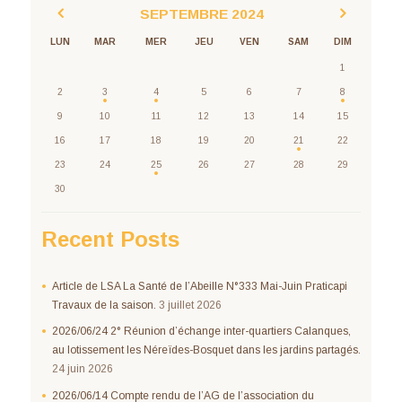
SEPTEMBRE
2024
LUN
MAR
MER
JEU
VEN
SAM
DIM
1
2
3
4
5
6
7
8
9
10
11
12
13
14
15
16
17
18
19
20
21
22
23
24
25
26
27
28
29
30
Recent Posts
Article de LSA La Santé de l’Abeille N°333 Mai-Juin Praticapi
Travaux de la saison.
3 juillet 2026
2026/06/24 2° Réunion d’échange inter-quartiers Calanques,
au lotissement les Néreïdes-Bosquet dans les jardins partagés.
24 juin 2026
2026/06/14 Compte rendu de l’AG de l’association du