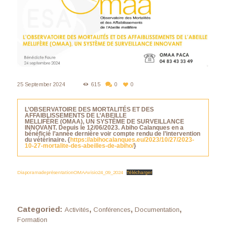
25 September 2024
615
0
0
L’OBSERVATOIRE DES MORTALITÉS ET DES
AFFAIBLISSEMENTS DE L’ABEILLE
MELLIFÈRE (OMAA), UN SYSTÈME DE SURVEILLANCE
INNOVANT. Depuis le 12/06/2023. Abiho Calanques en a
bénéficié l’année dernière voir compte rendu de l’intervention
du vétérinaire. {
https://abihocalanques.eu/2023/10/27/2023-
10-27-mortalite-des-abeilles-de-abiho/
}
DiaporamadeprésentationOMAAvisio24_09_2024
Télécharger
Categoried:
,
,
,
Activités
Conférences
Documentation
Formation