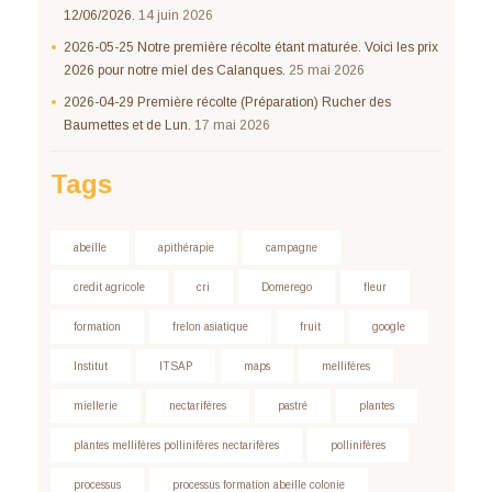
12/06/2026.
14 juin 2026
2026-05-25 Notre première récolte étant maturée. Voici les prix
2026 pour notre miel des Calanques.
25 mai 2026
2026-04-29 Première récolte (Préparation) Rucher des
Baumettes et de Lun.
17 mai 2026
Tags
abeille
apithérapie
campagne
credit agricole
cri
Domerego
fleur
formation
frelon asiatique
fruit
google
Institut
ITSAP
maps
mellifères
miellerie
nectarifères
pastré
plantes
plantes mellifères pollinifères nectarifères
pollinifères
processus
processus formation abeille colonie