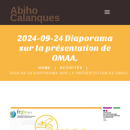
Abiho
Calanques
2024-09-24 Diaporama
sur la présentation de
OMAA.
HOME
ACTIVITÉS
2024-09-24 DIAPORAMA SUR LA PRÉSENTATION DE OMAA.