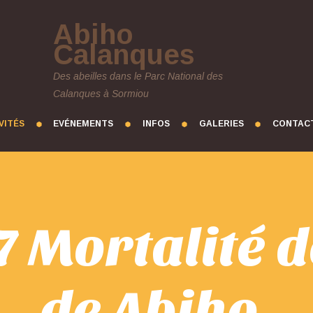
Abiho
Calanques
Des abeilles dans le Parc National des
Calanques à Sormiou
VITÉS
EVÉNEMENTS
INFOS
GALERIES
CONTAC
 Mortalité d
de Abiho.