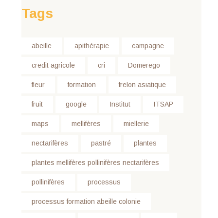
Tags
abeille
apithérapie
campagne
credit agricole
cri
Domerego
fleur
formation
frelon asiatique
fruit
google
Institut
ITSAP
maps
mellifères
miellerie
nectarifères
pastré
plantes
plantes mellifères pollinifères nectarifères
pollinifères
processus
processus formation abeille colonie