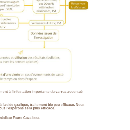
ment à l’infestation importante du varroa accentué
l’acide oxalique, traitement bio peu efficace. Nous
us l’espérons sera plus efficace.
énédicte Faure Cazalbou.