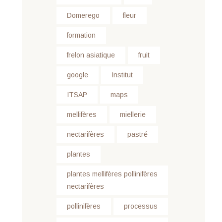
Domerego
fleur
formation
frelon asiatique
fruit
google
Institut
ITSAP
maps
mellifères
miellerie
nectarifères
pastré
plantes
plantes mellifères pollinifères
nectarifères
pollinifères
processus