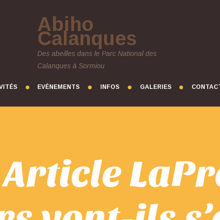
Abiho
Calanques
Des abeilles dans le Parc National des
Calanques à Sormiou
VITÉS
EVÉNEMENTS
INFOS
GALERIES
CONTAC
Article LaPr
s vont-ils s’