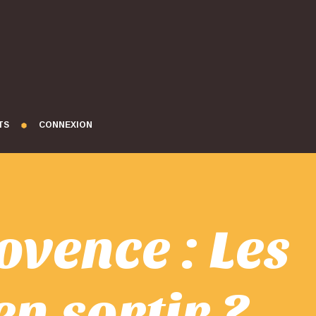
TS
CONNEXION
ovence : Les
en sortir ?