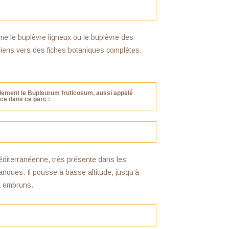
e le buplèvre ligneux ou le buplèvre des
 liens vers des fiches botaniques complètes.
alement le
Bupleurum fruticosum
, aussi appelé
èce dans ce parc :
éditerranéenne, très présente dans les
anques. Il pousse à basse altitude, jusqu’à
x embruns.