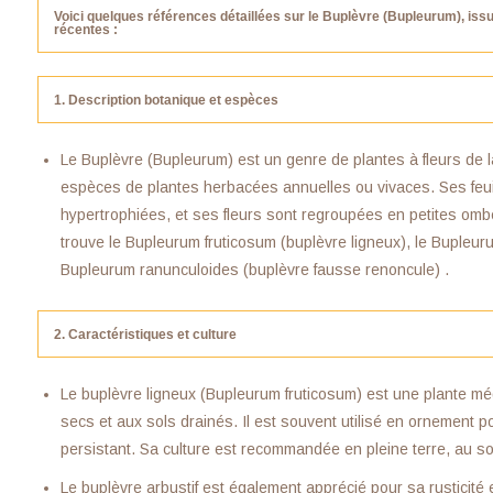
Voici quelques références détaillées sur le Buplèvre (Bupleurum), iss
récentes :
1. Description botanique et espèces
Le Buplèvre (Bupleurum) est un genre de plantes à fleurs de 
espèces de plantes herbacées annuelles ou vivaces. Ses feuil
hypertrophiées, et ses fleurs sont regroupées en petites omb
trouve le Bupleurum fruticosum (buplèvre ligneux), le Bupleurum
Bupleurum ranunculoides (buplèvre fausse renoncule) .
2. Caractéristiques et culture
Le buplèvre ligneux (Bupleurum fruticosum) est une plante mé
secs et aux sols drainés. Il est souvent utilisé en ornement po
persistant. Sa culture est recommandée en pleine terre, au sol
Le buplèvre arbustif est également apprécié pour sa rusticité