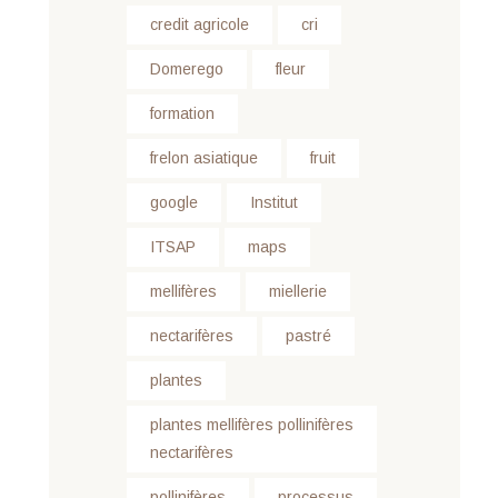
credit agricole
cri
Domerego
fleur
formation
frelon asiatique
fruit
google
Institut
ITSAP
maps
mellifères
miellerie
nectarifères
pastré
plantes
plantes mellifères pollinifères
nectarifères
pollinifères
processus