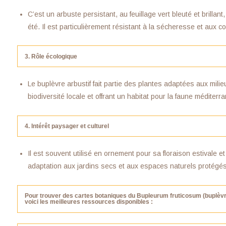
C’est un arbuste persistant, au feuillage vert bleuté et brillan
été. Il est particulièrement résistant à la sécheresse et aux co
3. Rôle écologique
Le buplèvre arbustif fait partie des plantes adaptées aux milie
biodiversité locale et offrant un habitat pour la faune méditer
4. Intérêt paysager et culturel
Il est souvent utilisé en ornement pour sa floraison estivale et 
adaptation aux jardins secs et aux espaces naturels protég
Pour trouver des cartes botaniques du Bupleurum fruticosum (buplèvr
voici les meilleures ressources disponibles :