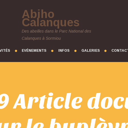
Abiho
Calanques
Des abeilles dans le Parc National des
Calanques à Sormiou
VITÉS
EVÉNEMENTS
INFOS
GALERIES
CONTAC
9 Article do
ur le buplèv