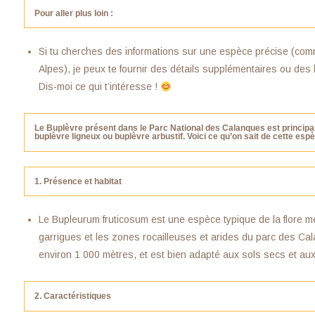
Pour aller plus loin
:
Si tu cherches des informations sur une espèce précise (comm
Alpes), je peux te fournir des détails supplémentaires ou des
Dis-moi ce qui t’intéresse !
Le Buplèvre présent dans le Parc National des Calanques est princip
buplèvre ligneux
ou
buplèvre arbustif
. Voici ce qu’on sait de cette esp
1. Présence et habitat
Le Bupleurum fruticosum est une espèce typique de la flore m
garrigues et les zones rocailleuses et arides du parc des Cal
environ 1 000 mètres, et est bien adapté aux sols secs et au
2. Caractéristiques