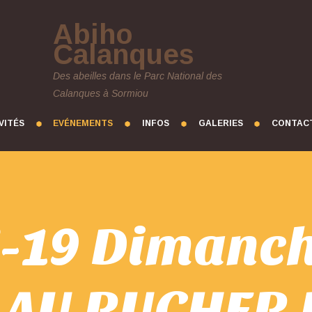
Abiho
Calanques
Des abeilles dans le Parc National des
Calanques à Sormiou
VITÉS
EVÉNEMENTS
INFOS
GALERIES
CONTAC
5-19 Dimanch
 AU RUCHER 