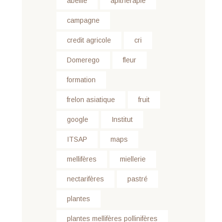
abeille
apithérapie
campagne
credit agricole
cri
Domerego
fleur
formation
frelon asiatique
fruit
google
Institut
ITSAP
maps
mellifères
miellerie
nectarifères
pastré
plantes
plantes mellifères pollinifères