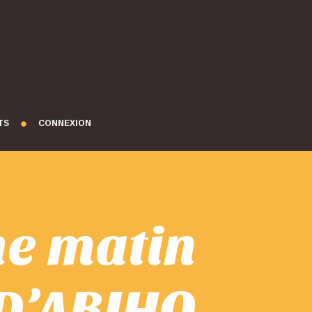
TS
CONNEXION
e matin
D’ABIHO