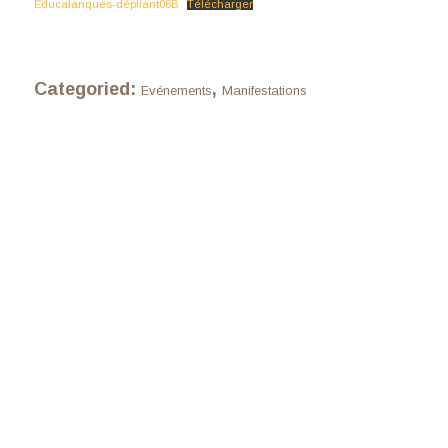
Educalanques-dépliant06B
Télécharger
Categoried:
,
Evénements
Manifestations