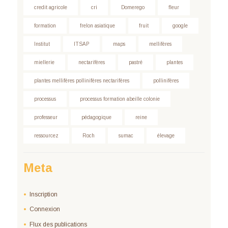
credit agricole
cri
Domerego
fleur
formation
frelon asiatique
fruit
google
Institut
ITSAP
maps
mellifères
miellerie
nectarifères
pastré
plantes
plantes mellifères pollinifères nectarifères
pollinifères
processus
processus formation abeille colonie
professeur
pédagogique
reine
ressourcez
Roch
sumac
élevage
Meta
Inscription
Connexion
Flux des publications