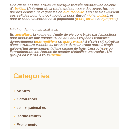
Une
ruche
est une structure presque fermée abritant une colonie
d’
abeilles
. L’intérieur de la ruche est composé de rayons formés
par des cellules hexagonales de
cire d’abeille
. Les abeilles utilisent
ces cellules pour le stockage de la nourriture (
miel
et
pollen
), et
pour le renouvellement de la population (
œufs
,
larves
et
nymphes
).
Intérieur d’une ruche artificielle.
En
apiculture
, la ruche est l’unité de vie construite par l’apiculteur
pour accueillir une colonie d’une des deux espèces d’abeilles
domestiquées (
apis mellifera
ou
apis cerana
). Il s’agissait autrefois
d’une structure tressée ou creusée dans un tronc mort. Il s’agit
aujourd’hui généralement d’une caisse de bois. L’
enruchage
ou
1
l’
enruchement
est l’action de peupler d’abeilles une ruche
. Un
groupe de ruches est un
rucher
.
Categories
Activités
Conférences
de nos partenaires
Documentation
Evénements