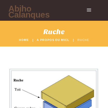
Abiho
Calanques
Ruche
HOME
A PROPOS DU MIEL
RUCHE