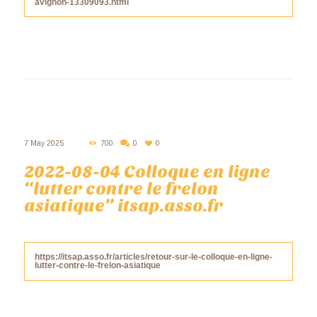
avignon-13309093.html
7 May 2025
700
0
0
2022-08-04 Colloque en ligne
“lutter contre le frelon
asiatique” itsap.asso.fr
https://itsap.asso.fr/articles/retour-sur-le-colloque-en-ligne-
lutter-contre-le-frelon-asiatique