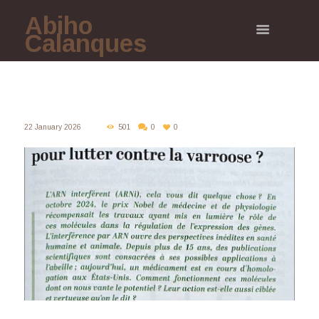
Abiho
Calanques
22 January 2026
501
0
0