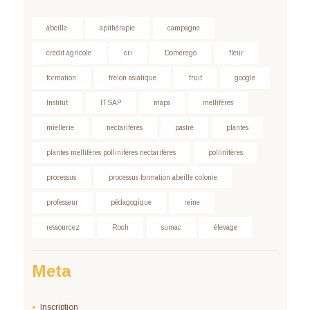
abeille
apithérapie
campagne
credit agricole
cri
Domerego
fleur
formation
frelon asiatique
fruit
google
Institut
ITSAP
maps
mellifères
miellerie
nectarifères
pastré
plantes
plantes mellifères pollinifères nectarifères
pollinifères
processus
processus formation abeille colonie
professeur
pédagogique
reine
ressourcez
Roch
sumac
élevage
Meta
Inscription