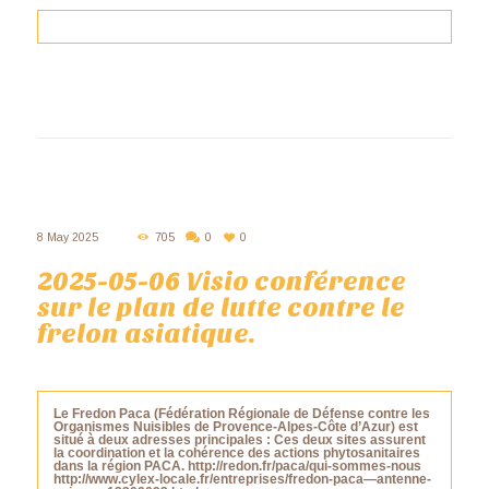
8 May 2025
705
0
0
2025-05-06 Visio conférence
sur le plan de lutte contre le
frelon asiatique.
Le Fredon Paca (Fédération Régionale de Défense contre les
Organismes Nuisibles de Provence-Alpes-Côte d’Azur) est
situé à deux adresses principales : Ces deux sites assurent
la coordination et la cohérence des actions phytosanitaires
dans la région PACA. http://redon.fr/paca/qui-sommes-nous
http://www.cylex-locale.fr/entreprises/fredon-paca—antenne-