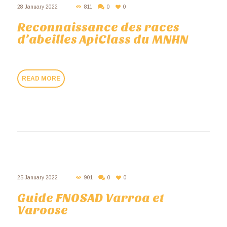
28 January 2022
811
0
0
Reconnaissance des races
d’abeilles ApiClass du MNHN
READ MORE
25 January 2022
901
0
0
Guide FNOSAD Varroa et
Varoose