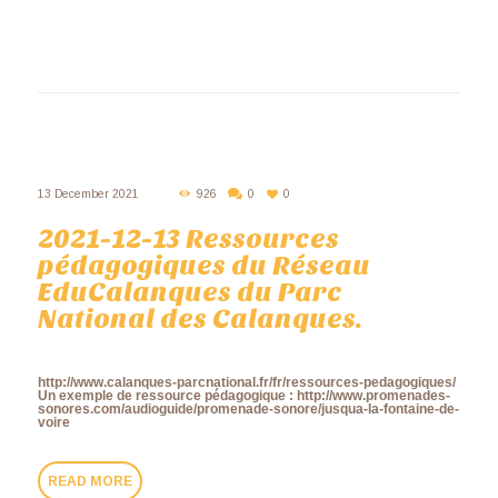
13 December 2021
926
0
0
2021-12-13 Ressources
pédagogiques du Réseau
EduCalanques du Parc
National des Calanques.
http://www.calanques-parcnational.fr/fr/ressources-pedagogiques/
Un exemple de ressource pédagogique : http://www.promenades-
sonores.com/audioguide/promenade-sonore/jusqua-la-fontaine-de-
voire
READ MORE