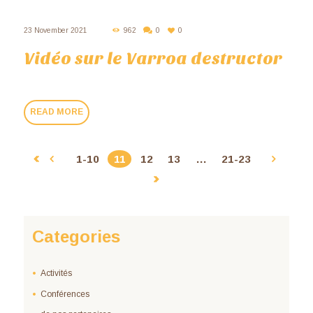
23 November 2021
962
0
0
Vidéo sur le Varroa destructor
READ MORE
1-10
11
12
13
…
21-23
Categories
Activités
Conférences