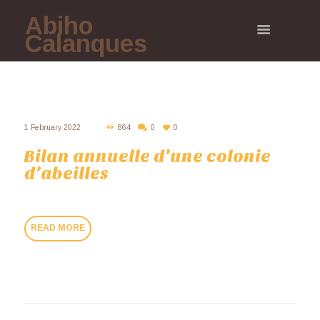
Abiho
Calanques
1 February 2022
864
0
0
Bilan annuelle d’une colonie
d’abeilles
READ MORE