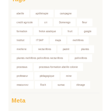
abeille
apithérapie
campagne
credit agricole
cri
Domerego
fleur
formation
frelon asiatique
fruit
google
Institut
ITSAP
maps
mellifères
miellerie
nectarifères
pastré
plantes
plantes mellifères pollinifères nectarifères
pollinifères
processus
processus formation abeille colonie
professeur
pédagogique
reine
ressourcez
Roch
sumac
élevage
Meta