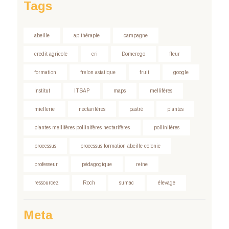
Tags
abeille
apithérapie
campagne
credit agricole
cri
Domerego
fleur
formation
frelon asiatique
fruit
google
Institut
ITSAP
maps
mellifères
miellerie
nectarifères
pastré
plantes
plantes mellifères pollinifères nectarifères
pollinifères
processus
processus formation abeille colonie
professeur
pédagogique
reine
ressourcez
Roch
sumac
élevage
Meta