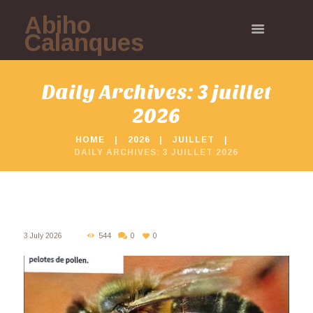
Abiho
Calanques
Daily Archives: 3 juillet
2026
HOME
2026
JUILLET
DAILY ARCHIVES: 3 JUILLET 2026
3 July 2026
544
0
0