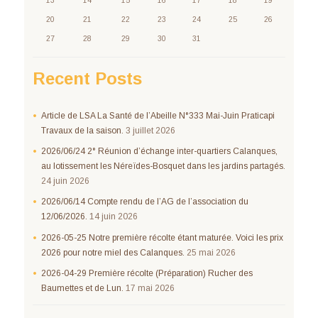
13
14
15
16
17
18
19
20
21
22
23
24
25
26
27
28
29
30
31
Recent Posts
Article de LSA La Santé de l’Abeille N°333 Mai-Juin Praticapi
Travaux de la saison.
3 juillet 2026
2026/06/24 2° Réunion d’échange inter-quartiers Calanques,
au lotissement les Néreïdes-Bosquet dans les jardins partagés.
24 juin 2026
2026/06/14 Compte rendu de l’AG de l’association du
12/06/2026.
14 juin 2026
2026-05-25 Notre première récolte étant maturée. Voici les prix
2026 pour notre miel des Calanques.
25 mai 2026
2026-04-29 Première récolte (Préparation) Rucher des
Baumettes et de Lun.
17 mai 2026