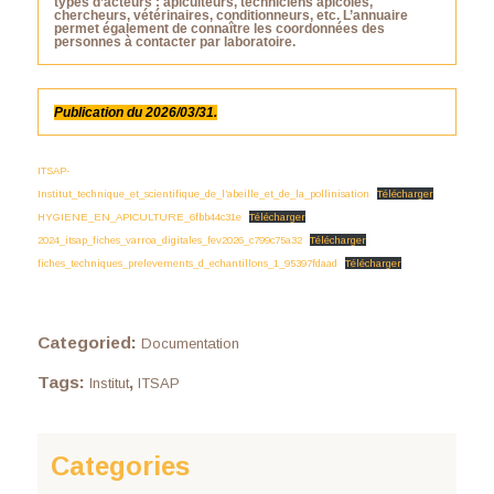
types d’acteurs : apiculteurs, techniciens apicoles,
chercheurs, vétérinaires, conditionneurs, etc. L’annuaire
permet également de connaître les coordonnées des
personnes à contacter par laboratoire.
Publication du 2026/03/31.
ITSAP-
Institut_technique_et_scientifique_de_l’abeille_et_de_la_pollinisation
Télécharger
HYGIENE_EN_APICULTURE_6fbb44c31e
Télécharger
2024_itsap_fiches_varroa_digitales_fev2026_c799c75a32
Télécharger
fiches_techniques_prelevements_d_echantillons_1_95397fdaad
Télécharger
Categoried:
Documentation
Tags:
,
Institut
ITSAP
Categories