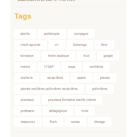
Tags
abeille
apithérapie
campagne
credit agricole
cri
Domerego
fleur
formation
frelon asiatique
fruit
google
Institut
ITSAP
maps
mellifères
miellerie
nectarifères
pastré
plantes
plantes mellifères pollinifères nectarifères
pollinifères
processus
processus formation abeille colonie
professeur
pédagogique
reine
ressourcez
Roch
sumac
élevage