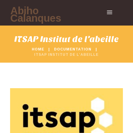
Abiho
Calanques
ITSAP Institut de l’abeille
HOME
DOCUMENTATION
ITSAP INSTITUT DE L’ABEILLE