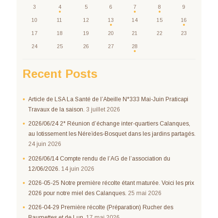
3
4
5
6
7
8
9
10
11
12
13
14
15
16
17
18
19
20
21
22
23
24
25
26
27
28
Recent Posts
Article de LSA La Santé de l’Abeille N°333 Mai-Juin Praticapi
Travaux de la saison.
3 juillet 2026
2026/06/24 2° Réunion d’échange inter-quartiers Calanques,
au lotissement les Néreïdes-Bosquet dans les jardins partagés.
24 juin 2026
2026/06/14 Compte rendu de l’AG de l’association du
12/06/2026.
14 juin 2026
2026-05-25 Notre première récolte étant maturée. Voici les prix
2026 pour notre miel des Calanques.
25 mai 2026
2026-04-29 Première récolte (Préparation) Rucher des
Baumettes et de Lun.
17 mai 2026