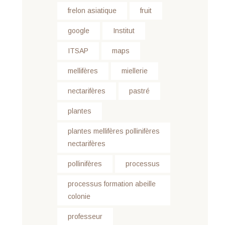
frelon asiatique
fruit
google
Institut
ITSAP
maps
mellifères
miellerie
nectarifères
pastré
plantes
plantes mellifères pollinifères
nectarifères
pollinifères
processus
processus formation abeille
colonie
professeur