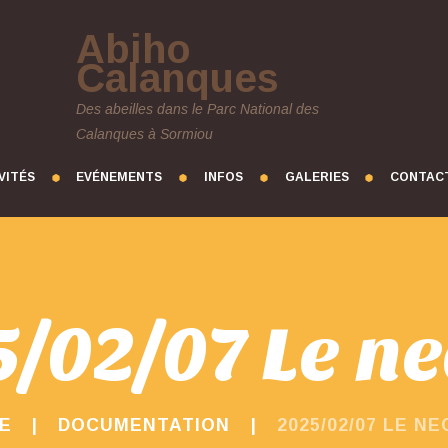
Abiho
Calanques
Des abeilles dans le Parc National des
Calanques à Sormiou
VITÉS
EVÉNEMENTS
INFOS
GALERIES
CONTAC
5/02/07 Le ne
E
DOCUMENTATION
2025/02/07 LE N