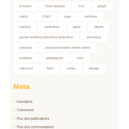
formation
frelon asiatique
fruit
google
Institut
ITSAP
maps
mellifères
miellerie
nectarifères
pastré
plantes
plantes mellifères pollinifères nectarifères
pollinifères
processus
processus formation abeille colonie
professeur
pédagogique
reine
ressourcez
Roch
sumac
élevage
Meta
Inscription
Connexion
Flux des publications
Flux des commentaires