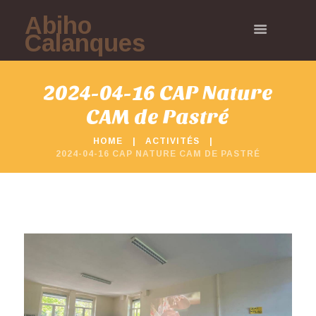
Abiho
Calanques
2024-04-16 CAP Nature
CAM de Pastré
HOME
ACTIVITÉS
2024-04-16 CAP NATURE CAM DE PASTRÉ