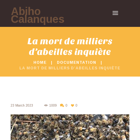
Abiho
Calanques
La mort de milliers
d’abeilles inquiète
HOME
DOCUMENTATION
LA MORT DE MILLIERS D’ABEILLES INQUIÈTE
23 March 2023
1009
0
0