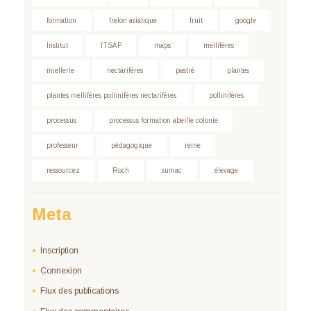
formation
frelon asiatique
fruit
google
Institut
ITSAP
maps
mellifères
miellerie
nectarifères
pastré
plantes
plantes mellifères pollinifères nectarifères
pollinifères
processus
processus formation abeille colonie
professeur
pédagogique
reine
ressourcez
Roch
sumac
élevage
Meta
Inscription
Connexion
Flux des publications