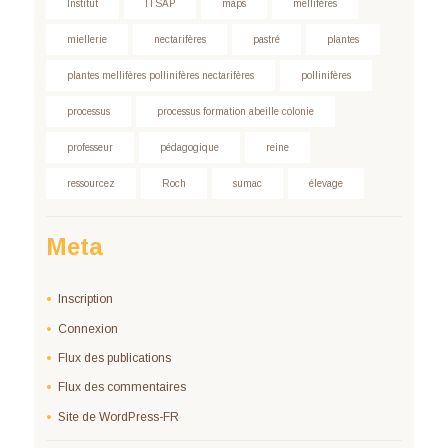
Institut
ITSAP
maps
mellifères
miellerie
nectarifères
pastré
plantes
plantes mellifères pollinifères nectarifères
pollinifères
processus
processus formation abeille colonie
professeur
pédagogique
reine
ressourcez
Roch
sumac
élevage
Meta
Inscription
Connexion
Flux des publications
Flux des commentaires
Site de WordPress-FR