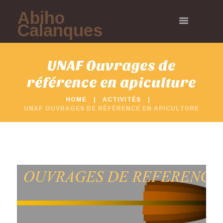
Abiho
Calanques
UNAF Ouvrages de
référence en apiculture
HOME
ACTIVITÉS
UNAF OUVRAGES DE RÉFÉRENCE EN APICULTURE