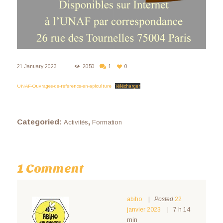
21 January 2023
2050
1
0
UNAF-Ouvrages-de-reference-en-apiculture
Télécharger
Categoried:
,
Activités
Formation
1 Comment
abiho
Posted
22
janvier 2023
7 h 14
min