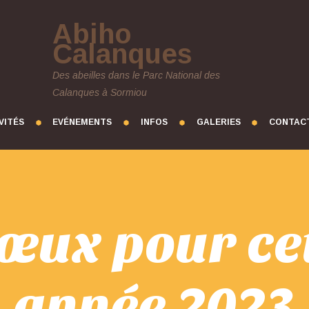
Abiho
Calanques
Des abeilles dans le Parc National des
Calanques à Sormiou
VITÉS
EVÉNEMENTS
INFOS
GALERIES
CONTAC
vœux pour cet
année 2023