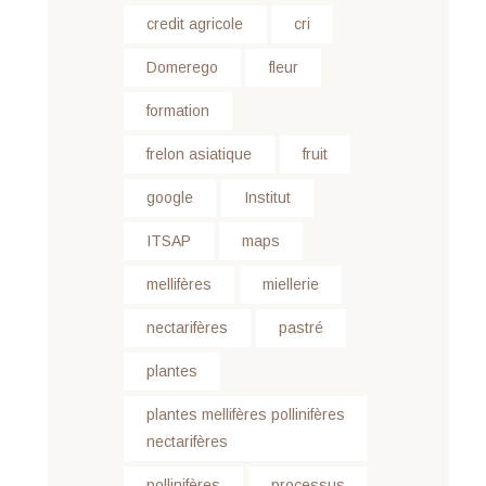
credit agricole
cri
Domerego
fleur
formation
frelon asiatique
fruit
google
Institut
ITSAP
maps
mellifères
miellerie
nectarifères
pastré
plantes
plantes mellifères pollinifères
nectarifères
pollinifères
processus