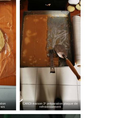
tion
CANDI maison 3° préparation plaque de
rais
refroidissement