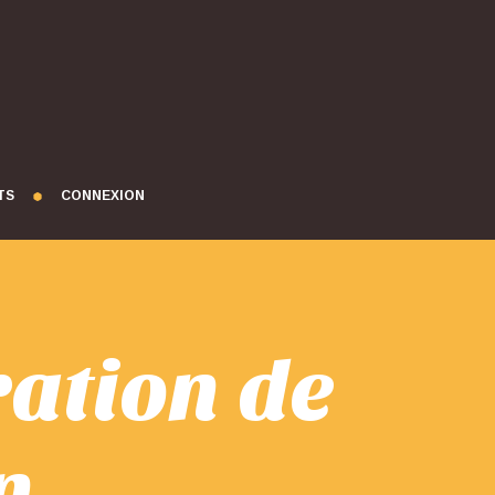
TS
CONNEXION
ration de
n