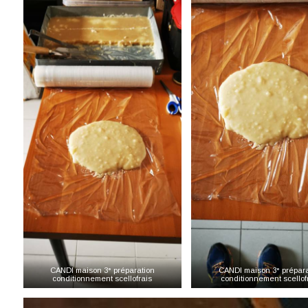
CANDI maison 3° préparation
CANDI maison 3° prépara
conditionnement scellofrais
conditionnement scellof