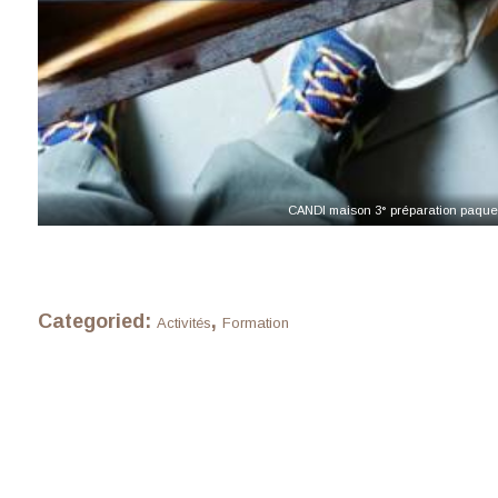
CANDI maison 3° préparation paque
Categoried:
,
Activités
Formation