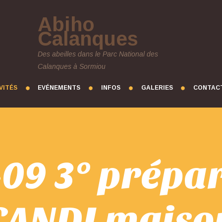
Abiho
Calanques
Des abeilles dans le Parc National des
Calanques à Sormiou
VITÉS
EVÉNEMENTS
INFOS
GALERIES
CONTAC
09 3° prépa
CANDI maiso