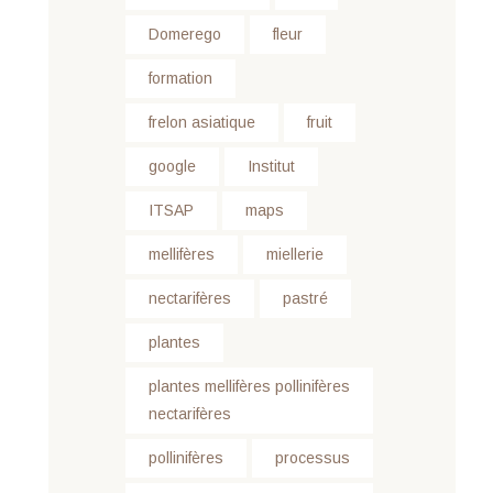
Domerego
fleur
formation
frelon asiatique
fruit
google
Institut
ITSAP
maps
mellifères
miellerie
nectarifères
pastré
plantes
plantes mellifères pollinifères
nectarifères
pollinifères
processus