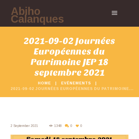
Abiho
Calanques
2021-09-02 Journées
Européennes du
Patrimoine JEP 18
septembre 2021
HOME
EVÉNEMENTS
2021-09-02 JOURNÉES EUROPÉENNES DU PATRIMOINE...
2 September 2021
1348
0
0