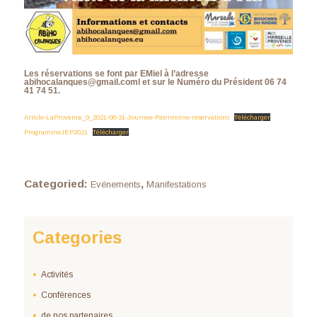
Les réservations se font par EMiel à l’adresse
abihocalanques@gmail.coml et sur le Numéro du Président 06 74
41 74 51.
Article-LaProvence_9_2021-08-31-Journee-Patrimoine-reservations
Télécharger
ProgrammeJEP2021
Télécharger
Categoried:
,
Evénements
Manifestations
Categories
Activités
Conférences
de nos partenaires