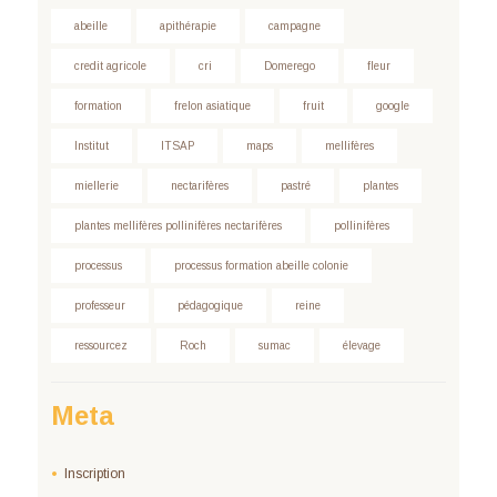
abeille
apithérapie
campagne
credit agricole
cri
Domerego
fleur
formation
frelon asiatique
fruit
google
Institut
ITSAP
maps
mellifères
miellerie
nectarifères
pastré
plantes
plantes mellifères pollinifères nectarifères
pollinifères
processus
processus formation abeille colonie
professeur
pédagogique
reine
ressourcez
Roch
sumac
élevage
Meta
Inscription