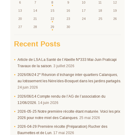
6
7
8
9
10
11
12
13
14
15
16
17
18
19
20
21
22
23
24
25
26
27
28
29
30
Recent Posts
Article de LSA La Santé de l’Abeille N°333 Mai-Juin Praticapi
Travaux de la saison.
3 juillet 2026
2026/06/24 2° Réunion d’échange inter-quartiers Calanques,
au lotissement les Néreïdes-Bosquet dans les jardins partagés.
24 juin 2026
2026/06/14 Compte rendu de l’AG de l’association du
12/06/2026.
14 juin 2026
2026-05-25 Notre première récolte étant maturée. Voici les prix
2026 pour notre miel des Calanques.
25 mai 2026
2026-04-29 Première récolte (Préparation) Rucher des
Baumettes et de Lun.
17 mai 2026