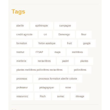
Tags
abeille
apithérapie
campagne
credit agricole
cri
Domerego
fleur
formation
frelon asiatique
fruit
google
Institut
ITSAP
maps
mellifères
miellerie
nectarifères
pastré
plantes
plantes mellifères pollinifères nectarifères
pollinifères
processus
processus formation abeille colonie
professeur
pédagogique
reine
ressourcez
Roch
sumac
élevage