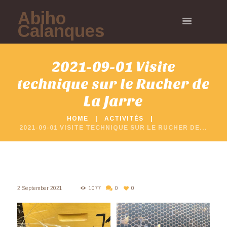
Abiho
Calanques
2021-09-01 Visite
technique sur le Rucher de
La Jarre
HOME
ACTIVITÉS
2021-09-01 VISITE TECHNIQUE SUR LE RUCHER DE...
2 September 2021
1077
0
0