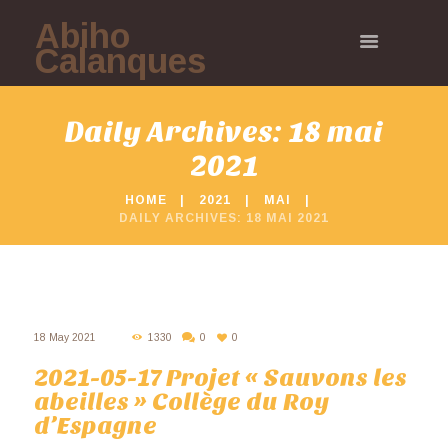
Abiho
Calanques
Daily Archives: 18 mai
2021
HOME
2021
MAI
DAILY ARCHIVES: 18 MAI 2021
18 May 2021
1330
0
0
2021-05-17 Projet « Sauvons les
abeilles » Collège du Roy
d’Espagne