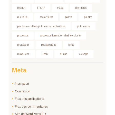
Institut
ITSAP
maps
mellifères
miellerie
nectarifères
pastré
plantes
plantes mellifères pollinifères nectarifères
pollinifères
processus
processus formation abeille colonie
professeur
pédagogique
reine
ressourcez
Roch
sumac
élevage
Meta
Inscription
Connexion
Flux des publications
Flux des commentaires
Site de WordPress-FR