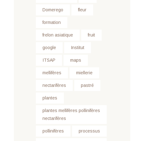
Domerego
fleur
formation
frelon asiatique
fruit
google
Institut
ITSAP
maps
mellifères
miellerie
nectarifères
pastré
plantes
plantes mellifères pollinifères
nectarifères
pollinifères
processus