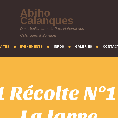
Abiho
Calanques
Des abeilles dans le Parc National des
Calanques à Sormiou
VITÉS
EVÉNEMENTS
INFOS
GALERIES
CONTAC
 Récolte N°
La Jarre