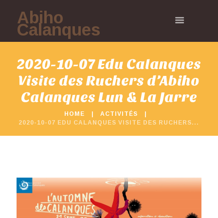
Abiho
Calanques
2020-10-07 Edu Calanques
Visite des Ruchers d’Abiho
Calanques Lun & La Jarre
HOME
ACTIVITÉS
2020-10-07 EDU CALANQUES VISITE DES RUCHERS...