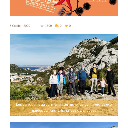
8 October 2020
1309
0
0
Les participants au col menant au rucher de Lun, avec les éco
gardes du Parc National des Calanques..