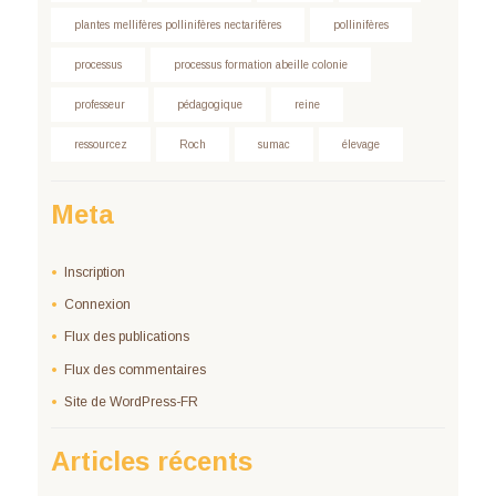
plantes mellifères pollinifères nectarifères
pollinifères
processus
processus formation abeille colonie
professeur
pédagogique
reine
ressourcez
Roch
sumac
élevage
Meta
Inscription
Connexion
Flux des publications
Flux des commentaires
Site de WordPress-FR
Articles récents