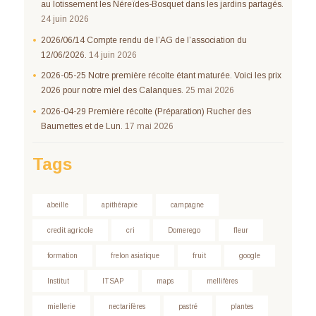
au lotissement les Néreïdes-Bosquet dans les jardins partagés.
24 juin 2026
2026/06/14 Compte rendu de l’AG de l’association du
12/06/2026.
14 juin 2026
2026-05-25 Notre première récolte étant maturée. Voici les prix
2026 pour notre miel des Calanques.
25 mai 2026
2026-04-29 Première récolte (Préparation) Rucher des
Baumettes et de Lun.
17 mai 2026
Tags
abeille
apithérapie
campagne
credit agricole
cri
Domerego
fleur
formation
frelon asiatique
fruit
google
Institut
ITSAP
maps
mellifères
miellerie
nectarifères
pastré
plantes