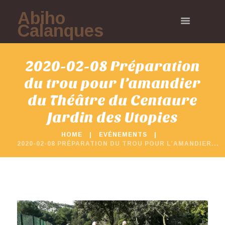
Abiho
Calanques
2020-02-08 Préparation
du trou pour l’amandier
du Théâtre du Centaure
Jardin des Utopies
HOME
EVÉNEMENTS
2020-02-08 PRÉPARATION DU TROU POUR L’AMANDIER...