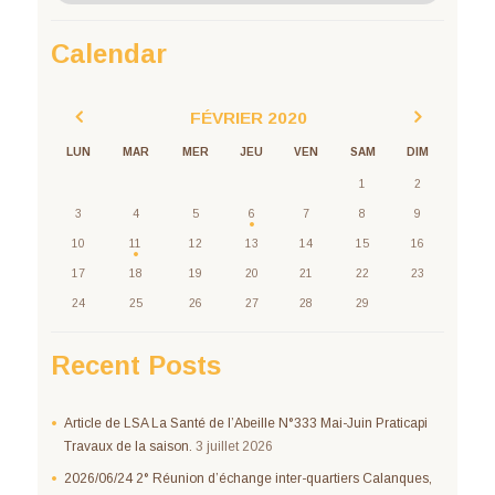
Calendar
FÉVRIER
2020
LUN
MAR
MER
JEU
VEN
SAM
DIM
1
2
3
4
5
6
7
8
9
10
11
12
13
14
15
16
17
18
19
20
21
22
23
24
25
26
27
28
29
Recent Posts
Article de LSA La Santé de l’Abeille N°333 Mai-Juin Praticapi
Travaux de la saison.
3 juillet 2026
2026/06/24 2° Réunion d’échange inter-quartiers Calanques,