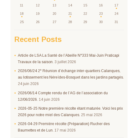
11
12
13
14
15
16
17
18
19
20
21
22
23
24
25
26
27
28
29
30
31
Recent Posts
Article de LSA La Santé de l’Abeille N°333 Mai-Juin Praticapi
Travaux de la saison.
3 juillet 2026
2026/06/24 2° Réunion d’échange inter-quartiers Calanques,
au lotissement les Néreïdes-Bosquet dans les jardins partagés.
24 juin 2026
2026/06/14 Compte rendu de l’AG de l’association du
12/06/2026.
14 juin 2026
2026-05-25 Notre première récolte étant maturée. Voici les prix
2026 pour notre miel des Calanques.
25 mai 2026
2026-04-29 Première récolte (Préparation) Rucher des
Baumettes et de Lun.
17 mai 2026