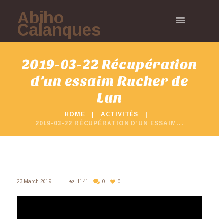
Abiho
Calanques
2019-03-22 Récupération
d’un essaim Rucher de
Lun
HOME
ACTIVITÉS
2019-03-22 RÉCUPÉRATION D’UN ESSAIM...
23 March 2019
1141
0
0