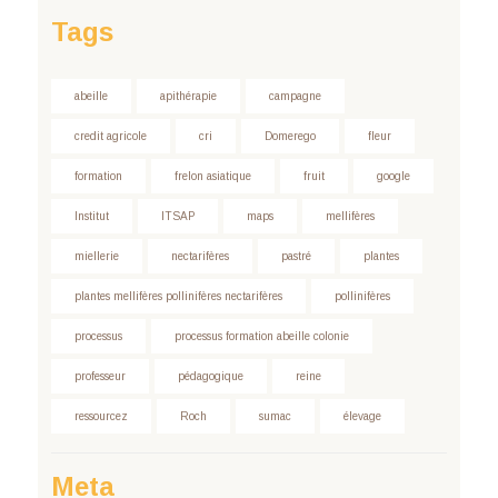
Tags
abeille
apithérapie
campagne
credit agricole
cri
Domerego
fleur
formation
frelon asiatique
fruit
google
Institut
ITSAP
maps
mellifères
miellerie
nectarifères
pastré
plantes
plantes mellifères pollinifères nectarifères
pollinifères
processus
processus formation abeille colonie
professeur
pédagogique
reine
ressourcez
Roch
sumac
élevage
Meta