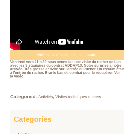
Vidéo de la récupération de l’essaim.
Vendredi vers 11 h 30 nous avons fait une visite du rucher de Lun
avec les 3 stagiaires du contrat ADDAP13. Notre surprise à notre
arrivée. Très grosse activité sur l’entrée du rucher. Un essaim était
à l’entrée du rucher. Branle bas de combat pour le récupérer. Voir
la vidéo.
Categoried:
,
Activités
Visites techniques ruchers
Categories