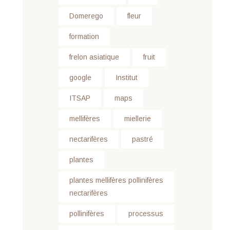
Domerego
fleur
formation
frelon asiatique
fruit
google
Institut
ITSAP
maps
mellifères
miellerie
nectarifères
pastré
plantes
plantes mellifères pollinifères
nectarifères
pollinifères
processus