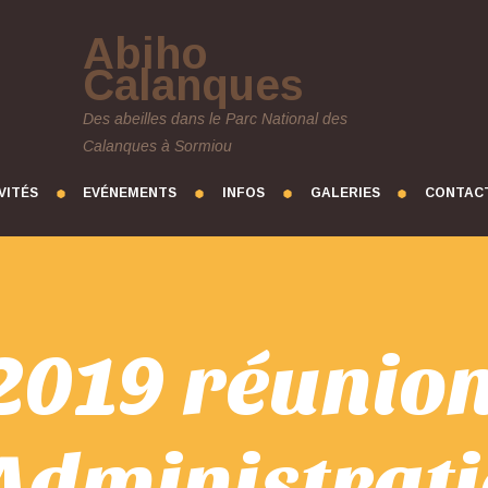
Abiho
Calanques
Des abeilles dans le Parc National des
Calanques à Sormiou
VITÉS
EVÉNEMENTS
INFOS
GALERIES
CONTAC
 2019 réunion
Administrat