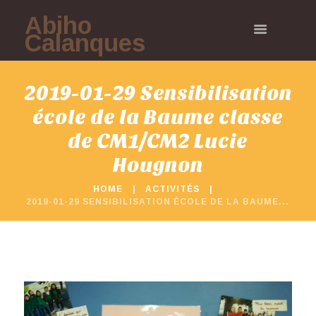
Abiho
Calanques
2019-01-29 Sensibilisation
école de la Baume classe
de CM1/CM2 Lucie
Hougnon
HOME
ACTIVITÉS
2019-01-29 SENSIBILISATION ÉCOLE DE LA BAUME...