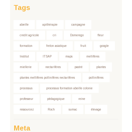
Tags
abeille
apithérapie
campagne
credit agricole
cri
Domerego
fleur
formation
frelon asiatique
fruit
google
Institut
ITSAP
maps
mellifères
miellerie
nectarifères
pastré
plantes
plantes mellifères pollinifères nectarifères
pollinifères
processus
processus formation abeille colonie
professeur
pédagogique
reine
ressourcez
Roch
sumac
élevage
Meta