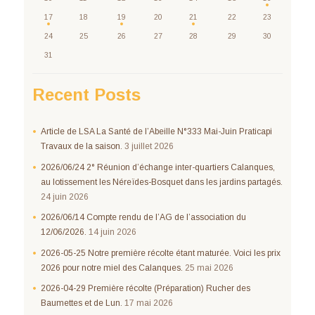
17
18
19
20
21
22
23
24
25
26
27
28
29
30
31
Recent Posts
Article de LSA La Santé de l’Abeille N°333 Mai-Juin Praticapi
Travaux de la saison.
3 juillet 2026
2026/06/24 2° Réunion d’échange inter-quartiers Calanques,
au lotissement les Néreïdes-Bosquet dans les jardins partagés.
24 juin 2026
2026/06/14 Compte rendu de l’AG de l’association du
12/06/2026.
14 juin 2026
2026-05-25 Notre première récolte étant maturée. Voici les prix
2026 pour notre miel des Calanques.
25 mai 2026
2026-04-29 Première récolte (Préparation) Rucher des
Baumettes et de Lun.
17 mai 2026