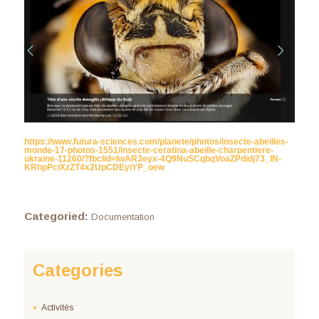
https://www.futura-sciences.com/planete/photos/insecte-abeilles-
monde-17-photos-1551/insecte-ceratina-abeille-charpentiere-
ukraine-11260/?fbclid=IwAR3eyx-4Q9NuSCqbqVoaZPdidj73_IN-
KRhpPciXzZT4x2UpCDEyiYP_oew
Categoried:
Documentation
Categories
Activités