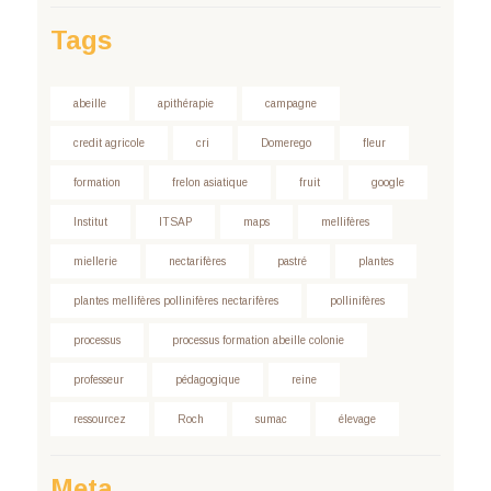
Tags
abeille
apithérapie
campagne
credit agricole
cri
Domerego
fleur
formation
frelon asiatique
fruit
google
Institut
ITSAP
maps
mellifères
miellerie
nectarifères
pastré
plantes
plantes mellifères pollinifères nectarifères
pollinifères
processus
processus formation abeille colonie
professeur
pédagogique
reine
ressourcez
Roch
sumac
élevage
Meta