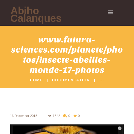
Abiho
Calanques
www.futura-
sciences.com/planete/pho
tos/insecte-abeilles-
monde-17-photos
HOME
DOCUMENTATION
...
16 December 2018
1342
0
0