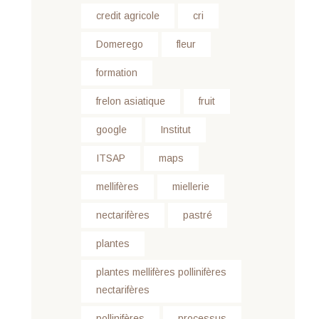
credit agricole
cri
Domerego
fleur
formation
frelon asiatique
fruit
google
Institut
ITSAP
maps
mellifères
miellerie
nectarifères
pastré
plantes
plantes mellifères pollinifères
nectarifères
pollinifères
processus