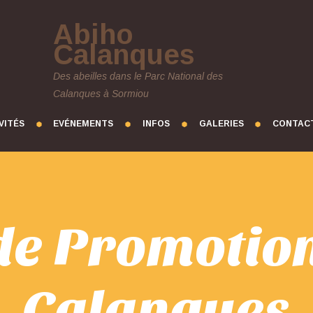
Abiho
Calanques
Des abeilles dans le Parc National des
Calanques à Sormiou
VITÉS
EVÉNEMENTS
INFOS
GALERIES
CONTAC
de Promotio
Calanques