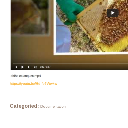
https://youtu.be/Hd-fe6Vtwkw
Categoried:
Documentation