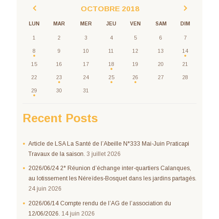
OCTOBRE
2018
LUN
MAR
MER
JEU
VEN
SAM
DIM
1
2
3
4
5
6
7
8
9
10
11
12
13
14
15
16
17
18
19
20
21
22
23
24
25
26
27
28
29
30
31
Recent Posts
Article de LSA La Santé de l’Abeille N°333 Mai-Juin Praticapi
Travaux de la saison.
3 juillet 2026
2026/06/24 2° Réunion d’échange inter-quartiers Calanques,
au lotissement les Néreïdes-Bosquet dans les jardins partagés.
24 juin 2026
2026/06/14 Compte rendu de l’AG de l’association du
12/06/2026.
14 juin 2026