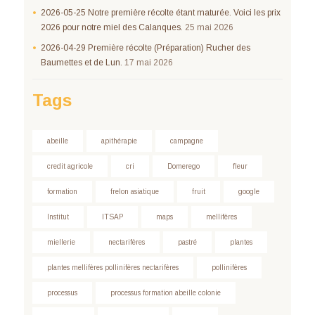
2026-05-25 Notre première récolte étant maturée. Voici les prix
2026 pour notre miel des Calanques.
25 mai 2026
2026-04-29 Première récolte (Préparation) Rucher des
Baumettes et de Lun.
17 mai 2026
Tags
abeille
apithérapie
campagne
credit agricole
cri
Domerego
fleur
formation
frelon asiatique
fruit
google
Institut
ITSAP
maps
mellifères
miellerie
nectarifères
pastré
plantes
plantes mellifères pollinifères nectarifères
pollinifères
processus
processus formation abeille colonie