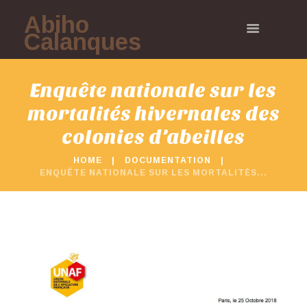
Abiho
Calanques
Enquête nationale sur les
mortalités hivernales des
colonies d’abeilles
HOME
DOCUMENTATION
ENQUÊTE NATIONALE SUR LES MORTALITÉS...