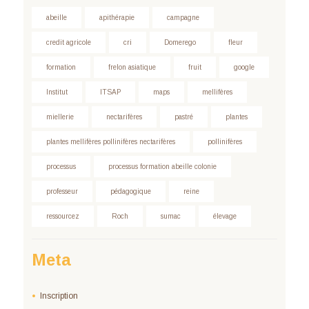
abeille
apithérapie
campagne
credit agricole
cri
Domerego
fleur
formation
frelon asiatique
fruit
google
Institut
ITSAP
maps
mellifères
miellerie
nectarifères
pastré
plantes
plantes mellifères pollinifères nectarifères
pollinifères
processus
processus formation abeille colonie
professeur
pédagogique
reine
ressourcez
Roch
sumac
élevage
Meta
Inscription