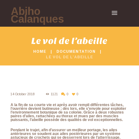
Abiho
Calanques
Le vol de l’abeille
HOME
DOCUMENTATION
LE VOL DE L’ABEILLE
14 October 2018
1121
0
0
A la fin de sa courte vie et après avoir rempli différentes tâches,
l’ouvrière devient butineuse ; dès lors, elle s’envole pour exploiter
l’environnement botanique de sa colonie. Grâce à deux robustes
paires d’ailes, rattachées au thorax et mues par des muscles
puissants, l’abeille possède des qualités de vol exceptionnelles.
Pendant le trajet, afin d’assurer un meilleur portage, les ailes
antérieures se soudent aux ailes postérieures par un système
astucieux de crochets qui se desserrent lors de l’atterrissage.