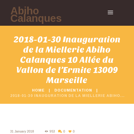
Abiho
Calanques
2018-01-30 Inauguration
de la Miellerie Abiho
Calanques 10 Allée du
Vallon de l’Ermite 13009
Marseille
HOME
DOCUMENTATION
2018-01-30 INAUGURATION DE LA MIELLERIE ABIHO...
31 January 2018
953
0
0