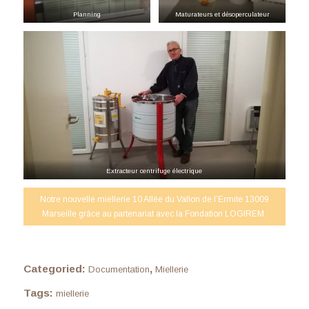
Planning
Maturateurs et désoperculateur
Extracteur centrifuge électrique
Notre nouvelle miellerie 10 Allée du Vallon de l’Ermite 13009
Marseille grâce au partenariat avec la Fondation LOGIREM.
Categoried:
,
Documentation
Miellerie
Tags:
miellerie