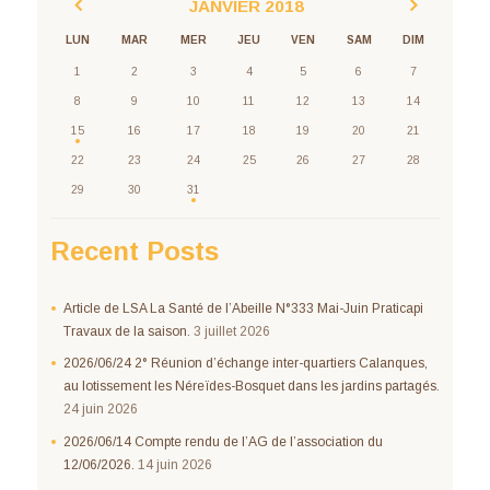
JANVIER
2018
LUN
MAR
MER
JEU
VEN
SAM
DIM
1
2
3
4
5
6
7
8
9
10
11
12
13
14
15
16
17
18
19
20
21
22
23
24
25
26
27
28
29
30
31
Recent Posts
Article de LSA La Santé de l’Abeille N°333 Mai-Juin Praticapi
Travaux de la saison.
3 juillet 2026
2026/06/24 2° Réunion d’échange inter-quartiers Calanques,
au lotissement les Néreïdes-Bosquet dans les jardins partagés.
24 juin 2026
2026/06/14 Compte rendu de l’AG de l’association du
12/06/2026.
14 juin 2026