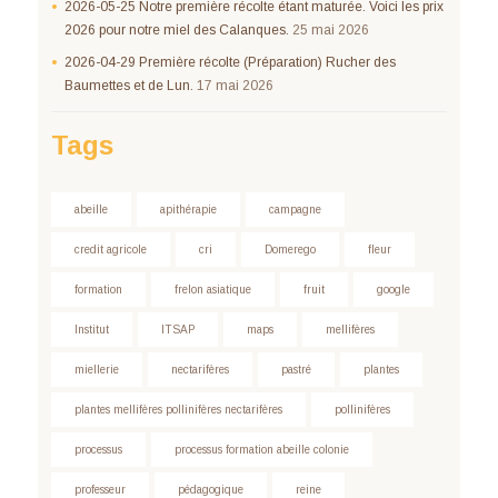
2026-05-25 Notre première récolte étant maturée. Voici les prix
2026 pour notre miel des Calanques.
25 mai 2026
2026-04-29 Première récolte (Préparation) Rucher des
Baumettes et de Lun.
17 mai 2026
Tags
abeille
apithérapie
campagne
credit agricole
cri
Domerego
fleur
formation
frelon asiatique
fruit
google
Institut
ITSAP
maps
mellifères
miellerie
nectarifères
pastré
plantes
plantes mellifères pollinifères nectarifères
pollinifères
processus
processus formation abeille colonie
professeur
pédagogique
reine