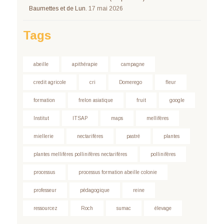
Baumettes et de Lun.
17 mai 2026
Tags
abeille
apithérapie
campagne
credit agricole
cri
Domerego
fleur
formation
frelon asiatique
fruit
google
Institut
ITSAP
maps
mellifères
miellerie
nectarifères
pastré
plantes
plantes mellifères pollinifères nectarifères
pollinifères
processus
processus formation abeille colonie
professeur
pédagogique
reine
ressourcez
Roch
sumac
élevage