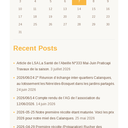
3
4
5
6
7
8
9
10
11
12
13
14
15
16
17
18
19
20
21
22
23
24
25
26
27
28
29
30
31
Recent Posts
Article de LSA La Santé de l’Abeille N°333 Mai-Juin Praticapi
Travaux de la saison.
3 juillet 2026
2026/06/24 2° Réunion d’échange inter-quartiers Calanques,
au lotissement les Néreïdes-Bosquet dans les jardins partagés.
24 juin 2026
2026/06/14 Compte rendu de l’AG de l’association du
12/06/2026.
14 juin 2026
2026-05-25 Notre première récolte étant maturée. Voici les prix
2026 pour notre miel des Calanques.
25 mai 2026
2026-04-29 Première récolte (Préparation) Rucher des